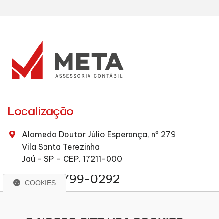
Localização
Alameda Doutor Júlio Esperança, nº 279
Vila Santa Terezinha
Jaú - SP – CEP. 17211-000
(14) 9 9799-0292
COOKIES
contato@escritoriometa.com.br