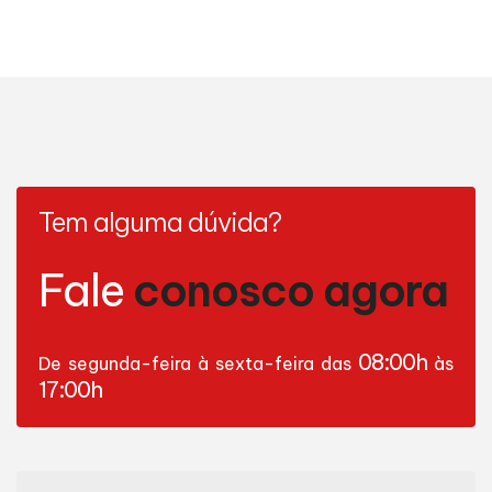
Tem alguma dúvida?
Fale
conosco agora
08:00h
De segunda-feira à sexta-feira das
às
17:00h