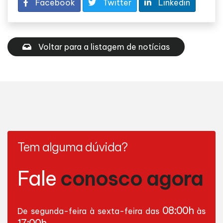
Facebook
Twitter
Linkedin
Voltar para a listagem de notícias
Tem alguma dúvida?
Fale
conosco agora
08:00h
De segunda-feira à sexta-feira das
às
17:00h